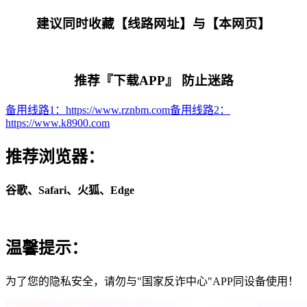
建议同时收藏【线路网址】与【本网页】
推荐『下载APP』 防止迷路
备用线路
1
：
https://www.rznbm.com
备用线路
2
：
https://www.k8900.com
推荐浏览器：
谷歌、Safari、火狐、Edge
温馨提示：
为了您的隐私安全，请勿与"国家反诈中心"APP同设备使用！